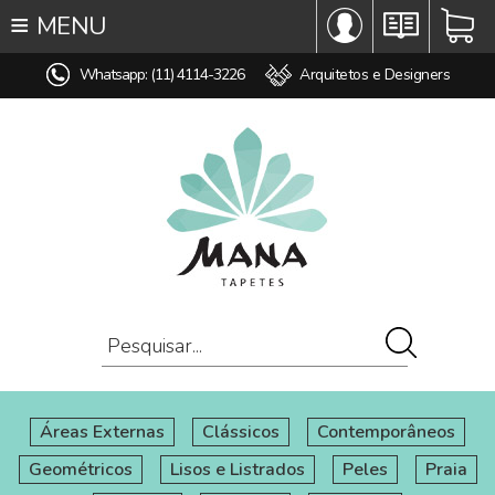
≡
MENU
∞ TODOS OS TAPETES
Whatsapp: (11) 4114-3226
Arquitetos e Designers
♥ TAPETES SOB MEDIDA
REDONDOS
MODELO
COR
ESTILO
MEDIDA
PREÇO
AMBIENTE
COMPOSIÇÃO
OFERTAS
Áreas Externas
Clássicos
Contemporâneos
Geométricos
Lisos e Listrados
Peles
Praia