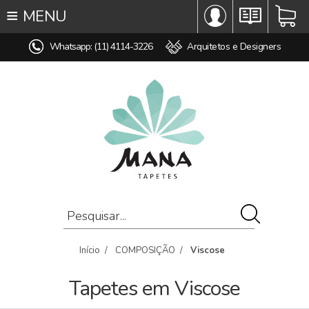
≡
MENU
∞ TODOS OS TAPETES
Whatsapp: (11) 4114-3226
Arquitetos e Designers
♥ TAPETES SOB MEDIDA
MODELO
COR
ESTILO
MEDIDA
PREÇO
AMBIENTE
COMPOSIÇÃO
VISCOSE
Início
/
COMPOSIÇÃO
/
Viscose
OFERTAS
Tapetes em Viscose