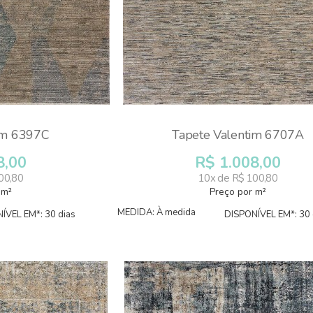
im 6397C
Tapete Valentim 6707A
8,00
R$ 1.008,00
00,80
10x de R$ 100,80
 m²
Preço por m²
MEDIDA: À medida
ÍVEL EM*: 30 dias
DISPONÍVEL EM*: 30 