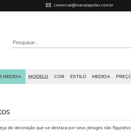
comercial@manatapetes.com.br
B MEDIDA
MODELO
COR
ESTILO
MEDIDA
PREÇ
tos
eça de decoração que se destaca por seus designs não figurativo