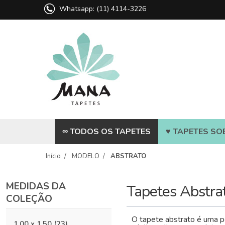
Whatsapp: (11) 4114-3226
∞ TODOS OS TAPETES
♥ TAPETES SO
Início
/
MODELO
/
ABSTRATO
MEDIDAS DA
Tapetes Abstra
COLEÇÃO
O tapete abstrato é uma p
1,00 x 1,50
(23)