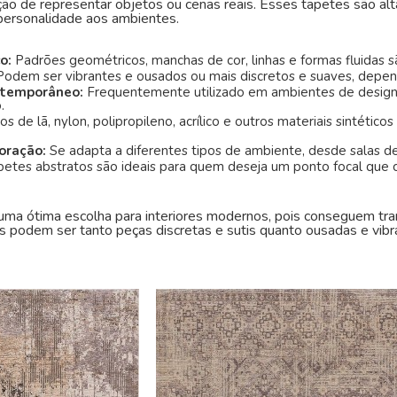
enção de representar objetos ou cenas reais. Esses tapetes são al
personalidade aos ambientes.
co:
Padrões geométricos, manchas de cor, linhas e formas fluidas 
Podem ser vibrantes e ousados ou mais discretos e suaves, depen
ontemporâneo:
Frequentemente utilizado em ambientes de design 
.
ios de lã, nylon, polipropileno, acrílico e outros materiais sintétic
coração:
Se adapta a diferentes tipos de ambiente, desde salas de
petes abstratos são ideais para quem deseja um ponto focal que
uma ótima escolha para interiores modernos, pois conseguem tr
les podem ser tanto peças discretas e sutis quanto ousadas e vi