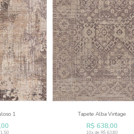
loso 1
Tapete Alba Vintage
,00
R$ 638,00
71,50
10x de R$ 63,80