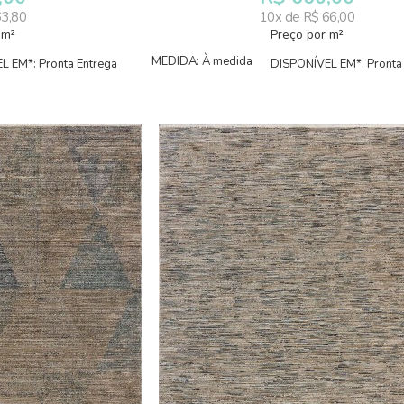
63,80
10x de R$ 66,00
 m²
Preço por m²
MEDIDA: À medida
L EM*: Pronta Entrega
DISPONÍVEL EM*: Pronta