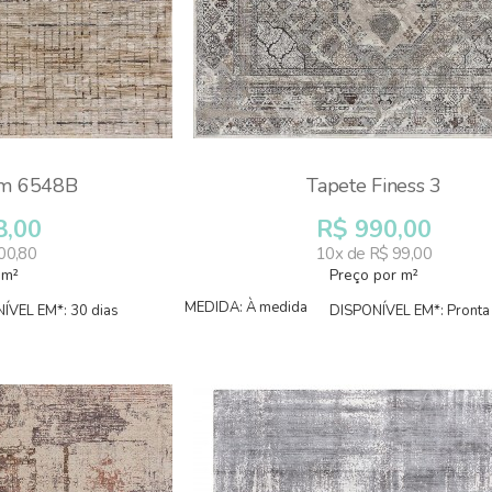
im 6548B
Tapete Finess 3
8,00
R$ 990,00
00,80
10x de R$ 99,00
 m²
Preço por m²
MEDIDA: À medida
ÍVEL EM*: 30 dias
DISPONÍVEL EM*: Pronta