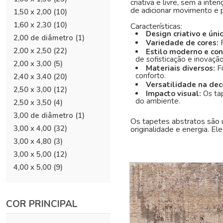
criativa e livre, sem a int
de adicionar movimento e 
1,50 x 2,00
(10)
1,60 x 2,30
(10)
Características:
Design criativo e úni
2,00 de diâmetro
(1)
Variedade de cores:
2,00 x 2,50
(22)
Estilo moderno e c
de sofisticação e inovação
2,00 x 3,00
(5)
Materiais diversos:
F
conforto.
2,40 x 3,40
(20)
Versatilidade na de
2,50 x 3,00
(12)
Impacto visual:
Os ta
do ambiente.
2,50 x 3,50
(4)
3,00 de diâmetro
(1)
Os tapetes abstratos são 
3,00 x 4,00
(32)
originalidade e energia. E
3,00 x 4,80
(3)
3,00 x 5,00
(12)
4,00 x 5,00
(9)
COR PRINCIPAL