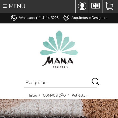
≡
MENU
∞ TODOS OS TAPETES
Whatsapp: (11) 4114-3226
Arquitetos e Designers
♥ TAPETES SOB MEDIDA
MODELO
COR
ESTILO
MEDIDA
PREÇO
AMBIENTE
COMPOSIÇÃO
POLIÉSTER
Início
/
COMPOSIÇÃO
/
Poliéster
OFERTAS