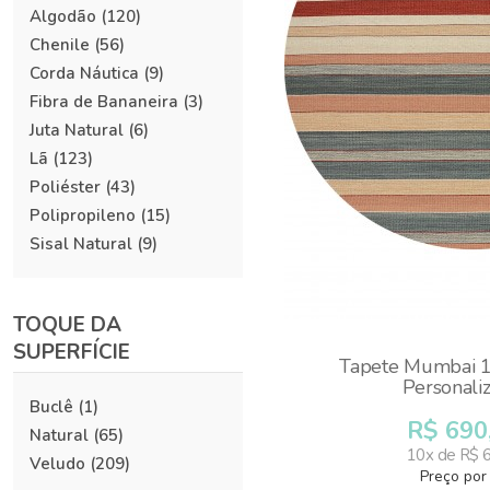
Algodão
(120)
Chenile
(56)
Corda Náutica
(9)
Fibra de Bananeira
(3)
Juta Natural
(6)
Lã
(123)
Poliéster
(43)
Polipropileno
(15)
Sisal Natural
(9)
TOQUE DA
SUPERFÍCIE
Tapete Mumbai 1
Personali
Buclê
(1)
R$ 690
Natural
(65)
10x de R$ 
Veludo
(209)
Preço por