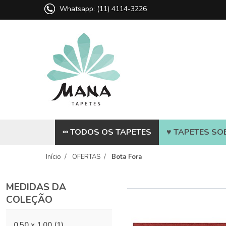
Whatsapp: (11) 4114-3226
∞ TODOS OS TAPETES
♥ TAPETES SO
Início
/
OFERTAS
/
Bota Fora
MEDIDAS DA
COLEÇÃO
0,50 x 1,00
(1)