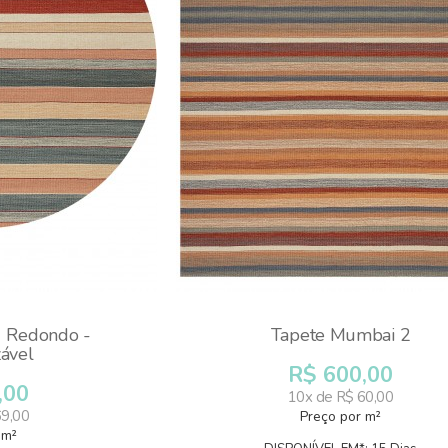
 Redondo -
Tapete Mumbai 2
zável
R$ 600,00
,00
10x de R$ 60,00
69,00
Preço por m²
 m²