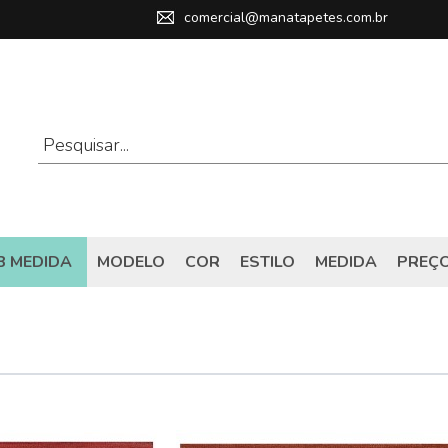
comercial@manatapetes.com.br
B MEDIDA
MODELO
COR
ESTILO
MEDIDA
PREÇ