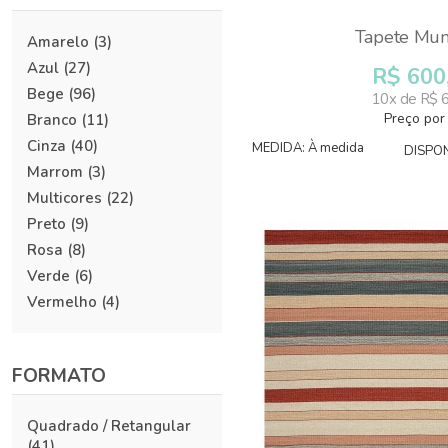
3,50 x 4,50
(2)
Tapete Mum
Amarelo
(3)
4,00 x 6,00
(2)
Azul
(27)
À medida
(201)
R$ 600
Bege
(96)
10x de R$ 
Preço por
Branco
(11)
Cinza
(40)
MEDIDA: À medida
DISPON
Marrom
(3)
Multicores
(22)
Preto
(9)
Rosa
(8)
Verde
(6)
Vermelho
(4)
FORMATO
Quadrado / Retangular
(41)