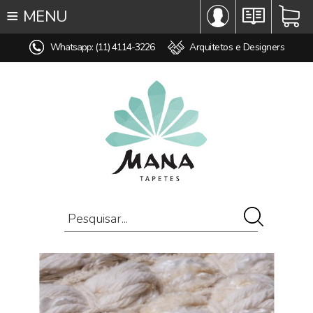
≡
MENU
∞ TODOS OS TAPETES
Whatsapp: (11) 4114-3226
Arquitetos e Designers
♥ TAPETES SOB MEDIDA
MODELO
COR
ESTILO
MEDIDA
PREÇO
AMBIENTE
COMPOSIÇÃO
OFERTAS