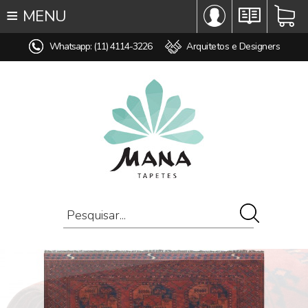
≡
MENU
∞ TODOS OS TAPETES
Whatsapp: (11) 4114-3226
Arquitetos e Designers
♥ TAPETES SOB MEDIDA
MODELO
COR
ESTILO
MEDIDA
PREÇO
AMBIENTE
COMPOSIÇÃO
OFERTAS