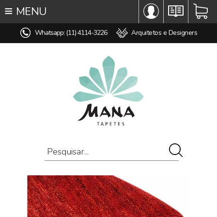
≡
MENU
∞ TODOS OS TAPETES
Whatsapp: (11) 4114-3226
Arquitetos e Designers
♥ TAPETES SOB MEDIDA
MODELO
COR
ESTILO
MEDIDA
PREÇO
AMBIENTE
COMPOSIÇÃO
OFERTAS