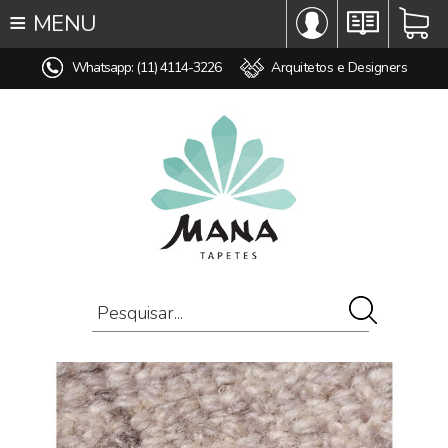
≡
MENU
∞ TODOS OS TAPETES
Whatsapp: (11) 4114-3226
Arquitetos e Designers
♥ TAPETES SOB MEDIDA
MODELO
COR
ESTILO
MEDIDA
PREÇO
AMBIENTE
COMPOSIÇÃO
OFERTAS