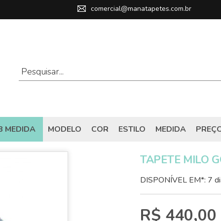
comercial@manatapetes.com.br
B MEDIDA
MODELO
COR
ESTILO
MEDIDA
PREÇ
TAPETE MILO 
DISPONÍVEL EM*: 7 di
R$ 440,00