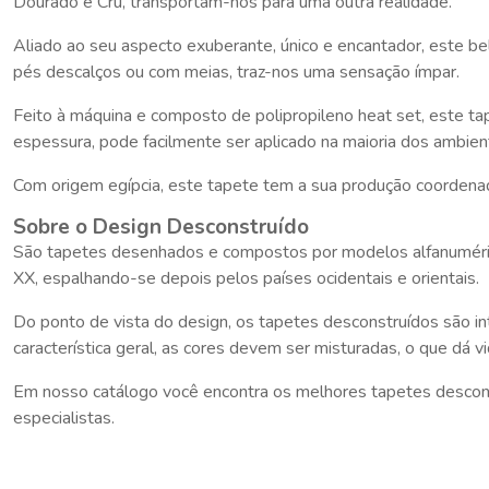
Dourado e Cru, transportam-nos para uma outra realidade.
Aliado ao seu aspecto exuberante, único e encantador, este b
pés descalços ou com meias, traz-nos uma sensação ímpar.
Feito à máquina e composto de polipropileno heat set, este ta
espessura, pode facilmente ser aplicado na maioria dos ambient
Com origem egípcia, este tapete tem a sua produção coordenada
Sobre o Design Desconstruído
São tapetes desenhados e compostos por modelos alfanuméricos,
XX, espalhando-se depois pelos países ocidentais e orientais.
Do ponto de vista do design, os tapetes desconstruídos são 
característica geral, as cores devem ser misturadas, o que dá vi
Em nosso catálogo você encontra os melhores tapetes desconst
especialistas.