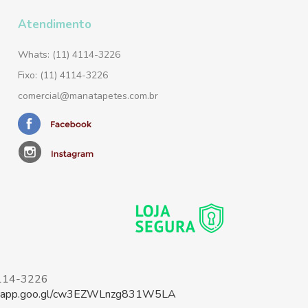
Atendimento
Whats: (11) 4114-3226
Fixo: (11) 4114-3226
comercial@manatapetes.com.br
4114-3226
ps.app.goo.gl/cw3EZWLnzg831W5LA