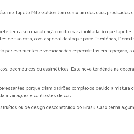
elíssimo Tapete Milo Golden tem como um dos seus predicados o
pete tem a sua manutenção muito mais facilitada do que tapetes 
es de sua casa, com especial destaque para: Escritórios, Dormit
 por experientes e vocacionados especialistas em tapeçaria, o 
 geométricos ou assimétricas. Esta nova tendência na decoração 
interessantes porque criam padrões complexos devido à mistura
da a variações e contrastes de cor.
ruídos ou de design desconstruído do Brasil. Caso tenha alguma