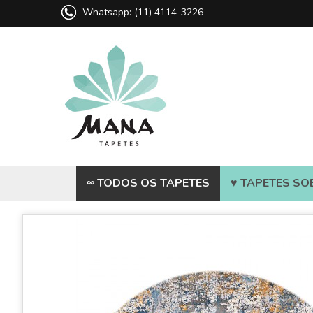
Whatsapp: (11) 4114-3226
∞ TODOS OS TAPETES
♥ TAPETES SO