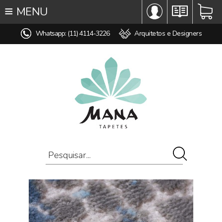
≡
MENU
∞ TODOS OS TAPETES
Whatsapp: (11) 4114-3226
Arquitetos e Designers
♥ TAPETES SOB MEDIDA
MODELO
COR
ESTILO
MEDIDA
PREÇO
AMBIENTE
COMPOSIÇÃO
OFERTAS