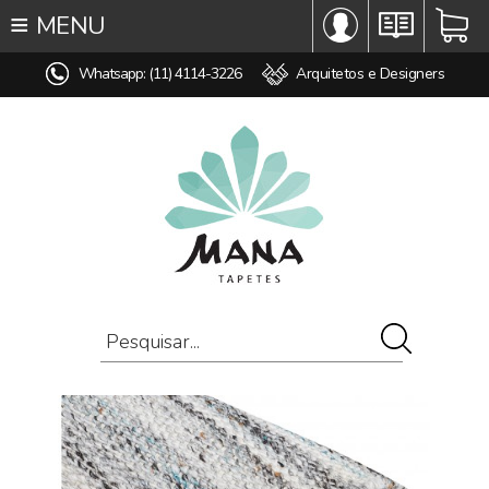
≡
MENU
∞ TODOS OS TAPETES
Whatsapp: (11) 4114-3226
Arquitetos e Designers
♥ TAPETES SOB MEDIDA
MODELO
COR
ESTILO
MEDIDA
PREÇO
AMBIENTE
COMPOSIÇÃO
OFERTAS