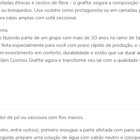
as étnicas e cestos de fibra – o grafite segura a composição se
s ou brinquedos. Use sozinho como protagonista ou em camadas 
ara salas amplas com sofá seccional.
onta
 fazendo parte de um grupo com mais de 30 anos no ramo de tape
feita especialmente para você com prazo rápido de produção, e a
 investimento em conforto, durabilidade e estilo que vai durar 
ilim Cosmos Grafite agora e transforme seu lar com a qualidade 
ador de pó ou vassoura com fios macios.
inho, entre outros), primeiro enxugue a parte afetada com pano s
seguida, prepare uma solução de água com sabão neutro e coloque