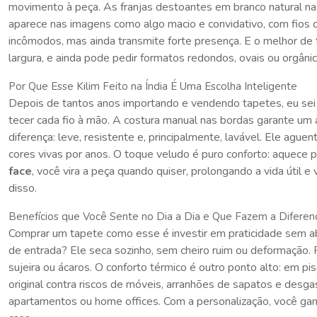
movimento à peça. As franjas destoantes em branco natural nas
aparece nas imagens como algo macio e convidativo, com fios 
incômodos, mas ainda transmite forte presença. E o melhor d
largura, e ainda pode pedir formatos redondos, ovais ou orgânic
Por Que Esse Kilim Feito na Índia É Uma Escolha Inteligente
Depois de tantos anos importando e vendendo tapetes, eu sei 
tecer cada fio à mão. A costura manual nas bordas garante u
diferença: leve, resistente e, principalmente, lavável. Ele ag
cores vivas por anos. O toque veludo é puro conforto: aquece 
face
, você vira a peça quando quiser, prolongando a vida útil
disso.
Benefícios que Você Sente no Dia a Dia e Que Fazem a Diferen
Comprar um tapete como esse é investir em praticidade sem ab
de entrada? Ele seca sozinho, sem cheiro ruim ou deformação. 
sujeira ou ácaros. O conforto térmico é outro ponto alto: em p
original contra riscos de móveis, arranhões de sapatos e desga
apartamentos ou home offices. Com a personalização, você ganh