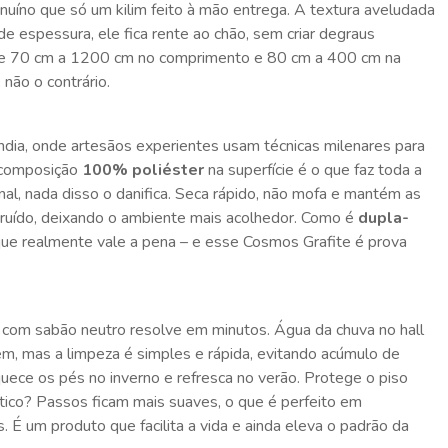
nuíno que só um kilim feito à mão entrega. A textura aveludada
espessura, ele fica rente ao chão, sem criar degraus
, de 70 cm a 1200 cm no comprimento e 80 cm a 400 cm na
não o contrário.
dia, onde artesãos experientes usam técnicas milenares para
A composição
100% poliéster
na superfície é o que faz toda a
nal, nada disso o danifica. Seca rápido, não mofa e mantém as
e ruído, deixando o ambiente mais acolhedor. Como é
dupla-
o que realmente vale a pena – e esse Cosmos Grafite é prova
 com sabão neutro resolve em minutos. Água da chuva no hall
em, mas a limpeza é simples e rápida, evitando acúmulo de
quece os pés no inverno e refresca no verão. Protege o piso
stico? Passos ficam mais suaves, o que é perfeito em
É um produto que facilita a vida e ainda eleva o padrão da