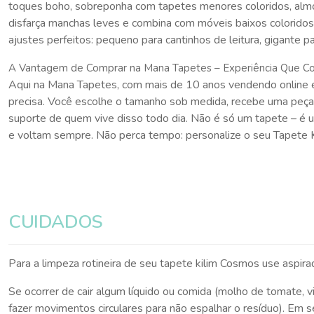
toques boho, sobreponha com tapetes menores coloridos, almofad
disfarça manchas leves e combina com móveis baixos colorido
ajustes perfeitos: pequeno para cantinhos de leitura, gigante p
A Vantagem de Comprar na Mana Tapetes – Experiência Que C
Aqui na Mana Tapetes, com mais de 10 anos vendendo online e
precisa. Você escolhe o tamanho sob medida, recebe uma peça 
suporte de quem vive disso todo dia. Não é só um tapete – é um
e voltam sempre. Não perca tempo: personalize o seu Tapete K
CUIDADOS
Para a limpeza rotineira de seu tapete kilim Cosmos use aspir
Se ocorrer de cair algum líquido ou comida (molho de tomate, v
fazer movimentos circulares para não espalhar o resíduo). Em 