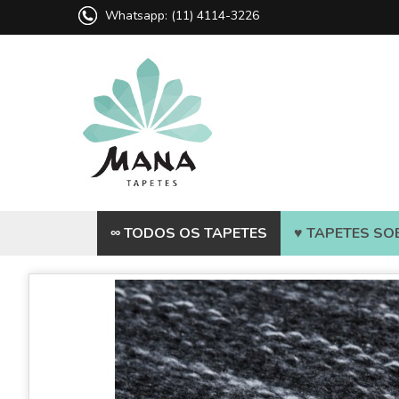
Whatsapp: (11) 4114-3226
∞ TODOS OS TAPETES
♥ TAPETES SO