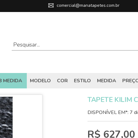
comercial@manatapetes.com.br
B MEDIDA
MODELO
COR
ESTILO
MEDIDA
PREÇ
TAPETE KILIM 
DISPONÍVEL EM*: 7 di
R$ 627,00