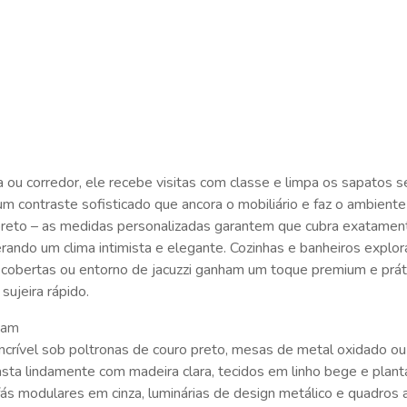
a ou corredor, ele recebe visitas com classe e limpa os sapato
ia um contraste sofisticado que ancora o mobiliário e faz o ambien
preto – as medidas personalizadas garantem que cubra exatamen
rando um clima intimista e elegante. Cozinhas e banheiros explor
cobertas ou entorno de jacuzzi ganham um toque premium e prátic
sujeira rápido.
nam
a incrível sob poltronas de couro preto, mesas de metal oxidado ou
asta lindamente com madeira clara, tecidos em linho bege e plant
 modulares em cinza, luminárias de design metálico e quadros ab