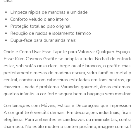
casa.
Limpeza rápida de manchas e umidade
Conforto veludo o ano inteiro
Proteção total ao piso original
Redução de ruídos e isolamento térmico
Dupla-face para durar ainda mais
Onde e Como Usar Esse Tapete para Valorizar Qualquer Espaço
Esse Kilim Cosmos Grafite se adapta a tudo. No hall de entrad
estar, sob sofás cinza claro, bege ou até brancos, o grafite cr
perfeitamente mesas de madeira escura, vidro fumê ou metal 
central, combina com cabeceiras estofadas em tons neutros, ge
chuveiro – nada é problema. Varandas gourmet, áreas externas 
quartos infantis, a cor forte segura bem a bagunça sem mostrar 
Combinações com Móveis, Estilos e Decorações que Impressio
A cor grafite é versátil demais. Em decorações industriais, fic
elegância. Para ambientes escandinavos ou minimalistas, contr
charmoso. No estilo moderno contemporâneo, imagine com sofás