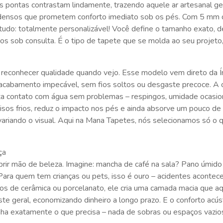
 pontas contrastam lindamente, trazendo aquele ar artesanal ge
densos que prometem conforto imediato sob os pés. Com 5 mm de 
e tudo: totalmente personalizável! Você define o tamanho exato
os sob consulta. É o tipo de tapete que se molda ao seu projeto, 
reconhecer qualidade quando vejo. Esse modelo vem direto da Ín
m acabamento impecável, sem fios soltos ou desgaste precoce. 
uenta contato com água sem problemas – respingos, umidade ocasio
pisos frios, reduz o impacto nos pés e ainda absorve um pouco d
 e variando o visual. Aqui na Mana Tapetes, nós selecionamos só 
ça
rir mão de beleza. Imagine: mancha de café na sala? Pano úmido
Para quem tem crianças ou pets, isso é ouro – acidentes acontec
isos de cerâmica ou porcelanato, ele cria uma camada macia que a
ste geral, economizando dinheiro a longo prazo. E o conforto acú
a exatamente o que precisa – nada de sobras ou espaços vazios. 