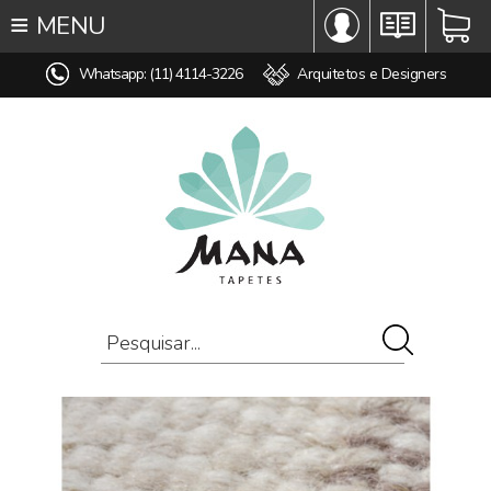
≡
MENU
∞ TODOS OS TAPETES
Whatsapp: (11) 4114-3226
Arquitetos e Designers
♥ TAPETES SOB MEDIDA
MODELO
COR
ESTILO
MEDIDA
PREÇO
AMBIENTE
COMPOSIÇÃO
OFERTAS