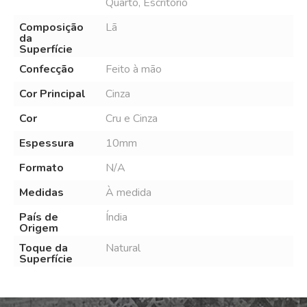
Quarto, Escritório
Composição
Lã
da
Superfície
Confecção
Feito à mão
Cor Principal
Cinza
Cor
Cru e Cinza
Espessura
10mm
Formato
N/A
Medidas
À medida
País de
Índia
Origem
Toque da
Natural
Superfície