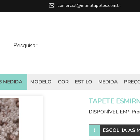
comercial@manatapetes.com.br
B MEDIDA
MODELO
COR
ESTILO
MEDIDA
PREÇ
TAPETE ESMIR
DISPONÍVEL EM*: Pron
!
ESCOLHA AS M