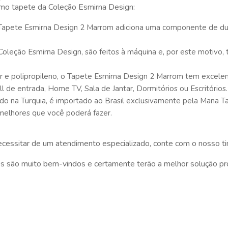
simo tapete da Coleção Esmirna Design:
apete Esmirna Design 2 Marrom adiciona uma componente de dura
 Coleção Esmirna Design, são feitos à máquina e, por este moti
er e polipropileno, o Tapete Esmirna Design 2 Marrom tem exce
 de entrada, Home TV, Sala de Jantar, Dormitórios ou Escritórios.
ido na Turquia, é importado ao Brasil exclusivamente pela Mana
melhores que você poderá fazer.
cessitar de um atendimento especializado, conte com o nosso ti
iores são muito bem-vindos e certamente terão a melhor solução p