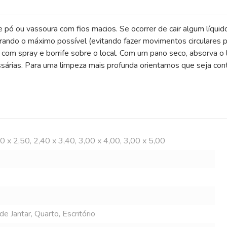
e pó ou vassoura com fios macios. Se ocorrer de cair algum líquid
rando o máximo possível (evitando fazer movimentos circulares p
om spray e borrife sobre o local. Com um pano seco, absorva o l
árias. Para uma limpeza mais profunda orientamos que seja contr
00 x 2,50, 2,40 x 3,40, 3,00 x 4,00, 3,00 x 5,00
e Jantar, Quarto, Escritório