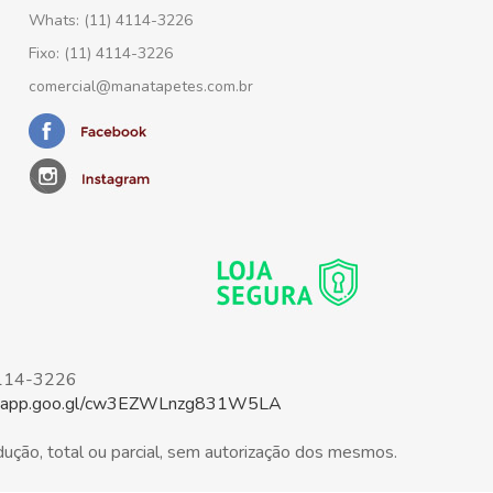
Whats: (11) 4114-3226
Fixo: (11) 4114-3226
comercial@manatapetes.com.br
4114-3226
ps.app.goo.gl/cw3EZWLnzg831W5LA
dução, total ou parcial, sem autorização dos mesmos.