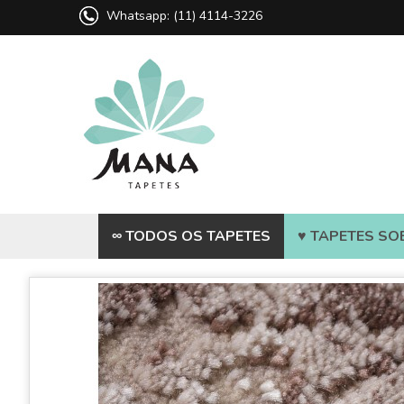
Whatsapp: (11) 4114-3226
∞ TODOS OS TAPETES
♥ TAPETES SO