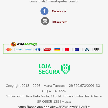
comercial@manatapetes.com.br
Copyright 2018 - 2026 - Mana Tapetes - 29.790.670/0001-30 -
(11) 4114-3226
Showroom
: Rua Bela Vista, 115, Jd. Tomé - Embu das Artes –
SP 06805-135 | Mapa:
https://maps.app.goo.gl/cw3EZWLnzg831W5LA