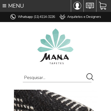
≡
MENU
∞ TODOS OS TAPETES
Whatsapp: (11) 4114-3226
Arquitetos e Designers
♥ TAPETES SOB MEDIDA
MODELO
COR
ESTILO
MEDIDA
PREÇO
AMBIENTE
COMPOSIÇÃO
OFERTAS