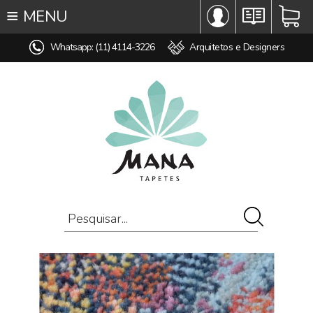
≡
MENU
∞ TODOS OS TAPETES
Whatsapp: (11) 4114-3226
Arquitetos e Designers
♥ TAPETES SOB MEDIDA
MODELO
COR
ESTILO
MEDIDA
PREÇO
AMBIENTE
COMPOSIÇÃO
OFERTAS