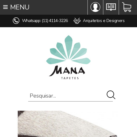
≡
MENU
∞ TODOS OS TAPETES
Whatsapp: (11) 4114-3226
Arquitetos e Designers
♥ TAPETES SOB MEDIDA
MODELO
COR
ESTILO
MEDIDA
PREÇO
AMBIENTE
COMPOSIÇÃO
OFERTAS