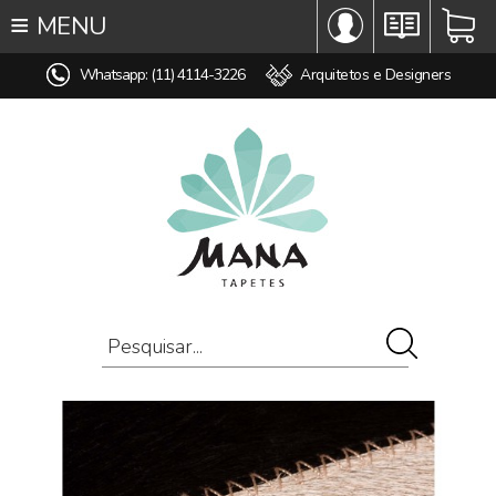
≡
MENU
∞ TODOS OS TAPETES
Whatsapp: (11) 4114-3226
Arquitetos e Designers
♥ TAPETES SOB MEDIDA
MODELO
COR
ESTILO
MEDIDA
PREÇO
AMBIENTE
COMPOSIÇÃO
OFERTAS