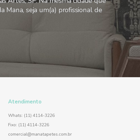
s Artes, SP. Na mesma cidade que
a Mana, seja um(a) profissional de
Atendimento
Whats: (11) 4114-3226
Fixo: (11) 4114-3226
comercial@manatapetes.com.br