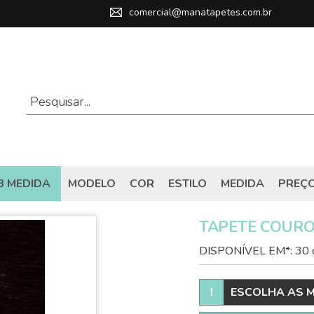
comercial@manatapetes.com.br
B MEDIDA
MODELO
COR
ESTILO
MEDIDA
PREÇ
TAPETE COURO
DISPONÍVEL EM*: 30 
!
ESCOLHA AS M