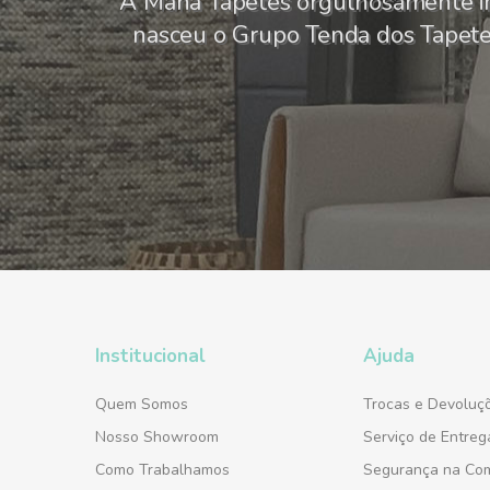
A Mana Tapetes orgulhosamente i
nasceu o Grupo Tenda dos Tapetes,
Institucional
Ajuda
Quem Somos
Trocas e Devoluç
Nosso Showroom
Serviço de Entreg
Como Trabalhamos
Segurança na Co