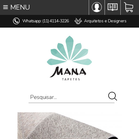
≡
MENU
∞ TODOS OS TAPETES
Whatsapp: (11) 4114-3226
Arquitetos e Designers
♥ TAPETES SOB MEDIDA
MODELO
COR
ESTILO
MEDIDA
PREÇO
AMBIENTE
COMPOSIÇÃO
OFERTAS