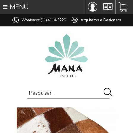
≡
MENU
∞ TODOS OS TAPETES
Whatsapp: (11) 4114-3226
Arquitetos e Designers
♥ TAPETES SOB MEDIDA
MODELO
COR
ESTILO
MEDIDA
PREÇO
AMBIENTE
COMPOSIÇÃO
OFERTAS