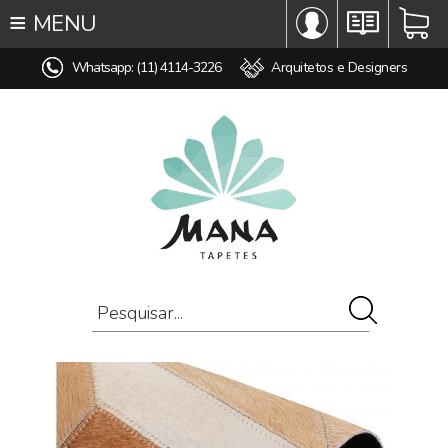
≡
MENU
∞ TODOS OS TAPETES
Whatsapp: (11) 4114-3226
Arquitetos e Designers
♥ TAPETES SOB MEDIDA
MODELO
COR
ESTILO
MEDIDA
PREÇO
AMBIENTE
COMPOSIÇÃO
OFERTAS