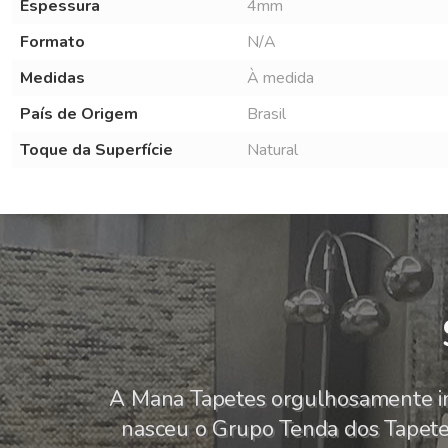
Espessura
4mm
Formato
N/A
Medidas
À medida
País de Origem
Brasil
Toque da Superfície
Natural
A Mana Tapetes orgulhosamente i
nasceu o Grupo Tenda dos Tapetes,