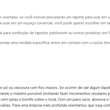
r exemplo, se você estiver procurando um tapete para usar em u
ara usar em um espaço comercial, você pode querer escolher um t
eal para confecção de tapetes patchwork ou outros produtos em f
ndar uma medida específica, entre em contato com o nosso time
e pó ou vassoura com fios macios. Se ocorrer de cair algum líqui
rando o máximo possível (evitando fazer movimentos circulares p
om spray e borrife sobre o local. Com um pano seco, absorva o l
árias. Para uma limpeza mais profunda orientamos que seja contr