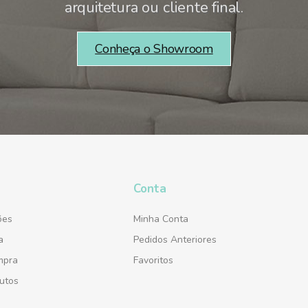
arquitetura ou cliente final.
Conheça o Showroom
Conta
ões
Minha Conta
a
Pedidos Anteriores
mpra
Favoritos
utos