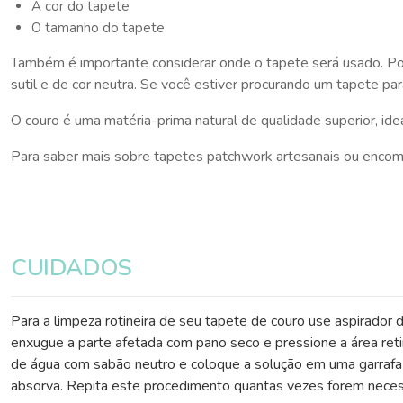
A cor do tapete
O tamanho do tapete
Também é importante considerar onde o tapete será usado. Po
sutil e de cor neutra. Se você estiver procurando um tapete p
O couro é uma matéria-prima natural de qualidade superior, id
Para saber mais sobre tapetes patchwork artesanais ou encome
CUIDADOS
Para a limpeza rotineira de seu tapete de couro use aspirador d
enxugue a parte afetada com pano seco e pressione a área reti
de água com sabão neutro e coloque a solução em uma garrafa c
absorva. Repita este procedimento quantas vezes forem necess