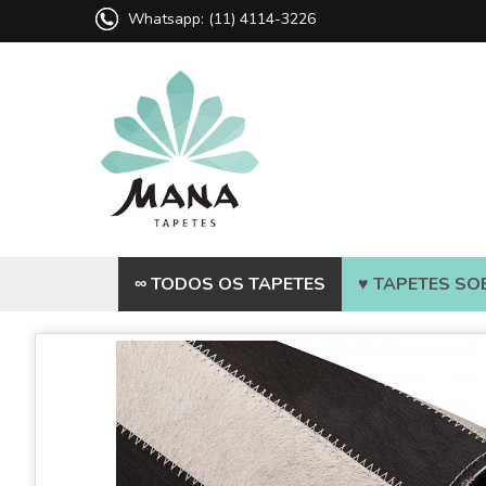
Whatsapp: (11) 4114-3226
∞ TODOS OS TAPETES
♥ TAPETES SO