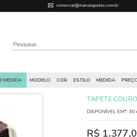
comercial@manatapetes.com.br
B MEDIDA
MODELO
COR
ESTILO
MEDIDA
PREÇ
TAPETE COURO
DISPONÍVEL EM*: 30 
R$ 1.377,