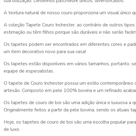
sua utilização: Desenhos patchwork únicos, diversificados.
A textura natural de nosso couro proporciona um visual único q
A coleção Tapete Couro Inchester, ao contrário de outros tip
estimação ou têm filhos porque são duráveis e não serão facil
Os tapetes podem ser encontrados em diferentes cores e padrõ
um item decorativo novo para sua casa!
Os tapetes estão disponíveis em vários tamanhos, portanto, 
equipe de especialistas.
O tapete de Couro Inchester possui um estilo contemporâneo cr
artesão. Composto em pele 100% bovina e um refinado acabame
Os tapetes de couro de boi são uma adição única e luxuosa a 
Originalmente feitos a partir da pele bovina, sendo os atuais t
Hoje, os tapetes de couro de boi são uma escolha popular para
de luxo.