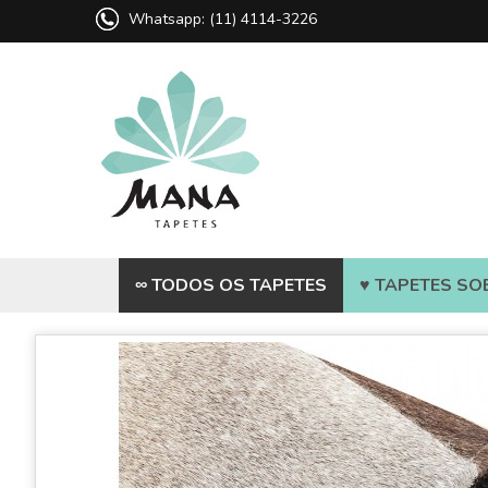
Whatsapp: (11) 4114-3226
∞ TODOS OS TAPETES
♥ TAPETES SO