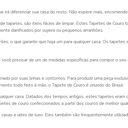
ue irá diferenciar sua casa do resto. Não espere mais, encomend
os de tapetes, são itens fáceis de limpar. Estes Tapetes de Cou
mente danificados por sujeira ou pequenos arranhões.
es, o que garante que haja um para qualquer casa. Os tapetes 
se você precisar de um de medidas específicas para compor o s
iado por suas linhas e contornos. Para produzir uma peça exclu
nto todo feito à mão, o Tapete de Couro é oriundo do Brasil.
qualquer casa. Datados dos tempos antigos, estes tapetes eram 
apetes de couro confeccionados a partir dos couros de melhor qual
 casas e iates de luxo. Eles também são frequentemente utiliza