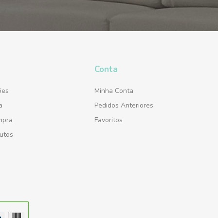
Conta
ões
Minha Conta
a
Pedidos Anteriores
mpra
Favoritos
utos