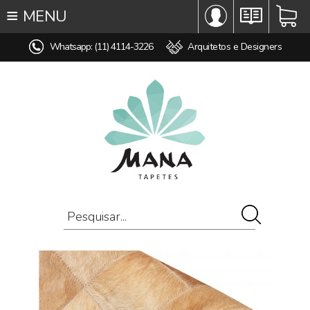
≡
MENU
∞ TODOS OS TAPETES
Whatsapp: (11) 4114-3226
Arquitetos e Designers
♥ TAPETES SOB MEDIDA
MODELO
COR
ESTILO
MEDIDA
PREÇO
AMBIENTE
COMPOSIÇÃO
OFERTAS